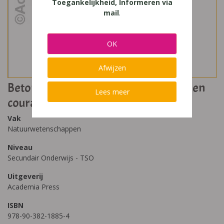
Toegankelijkheid, Informeren via
mail
.
OK
Afwijzen
Betonbouw - Deel 1 Grondbegrippen en
Lees meer
courante gevallen
Vak
Natuurwetenschappen
Niveau
Secundair Onderwijs - TSO
Uitgeverij
Academia Press
ISBN
978-90-382-1885-4