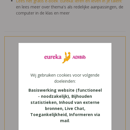
Lees het gratis e-boek 'Eureka: leren en leven in je talent'
en lees meer over thema's als redelijke aanpassingen, de
computer in de klas en meer
Wij gebruiken cookies voor volgende
doeleinden:
Basiswerking website (functioneel
- noodzakelijk), Bijhouden
statistieken, Inhoud van externe
bronnen, Live Chat,
Toegankelijkheid, Informeren via
mail
.