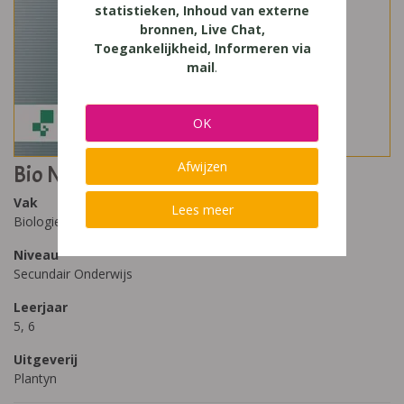
statistieken, Inhoud van externe
bronnen, Live Chat,
Toegankelijkheid, Informeren via
mail
.
OK
Afwijzen
Bio Natuurlijk 5-6 Praxis
Vak
Lees meer
Biologie
Niveau
Secundair Onderwijs
Leerjaar
5, 6
Uitgeverij
Plantyn