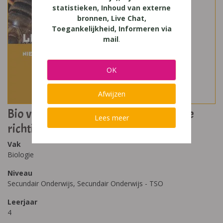
statistieken, Inhoud van externe
bronnen, Live Chat,
Toegankelijkheid, Informeren via
mail
.
OK
Afwijzen
Bio voor jou 4 niet-wetenschappelijke
Lees meer
richtingen
Vak
Biologie
Niveau
Secundair Onderwijs, Secundair Onderwijs - TSO
Leerjaar
4