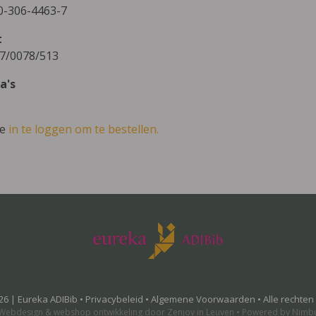
0-306-4463-7
t
7/0078/513
a's
ve
in te loggen om te bestellen.
26 | Eureka ADIBib •
Privacybeleid
•
Algemene Voorwaarden
• Alle rechte
Webdesign
&
webshop ontwikkeling
door
Zenjoy in Leuven
•
Powered by Nimb