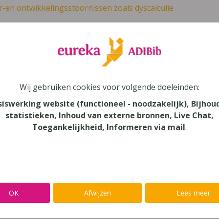
r-en ontwikkelingsstoornissen zoals dyscalculie
leer
Eureka Leuven beter kennen.
 leven in je talent'
en lees meer over thema's als redelijke 
Wij gebruiken cookies voor volgende doeleinden:
voor jou 4 werkschrift voor wetenschappe
siswerking website (functioneel - noodzakelijk), Bijhou
statistieken, Inhoud van externe bronnen, Live Chat,
Toegankelijkheid, Informeren via mail
.
gie
au
dair Onderwijs, Secundair Onderwijs - ASO
verij
OK
Afwijzen
Lees meer
n