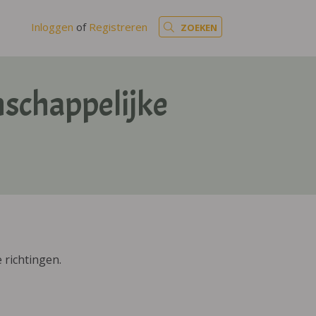
Inloggen
of
Registreren
ZOEKEN
nschappelijke
 richtingen.