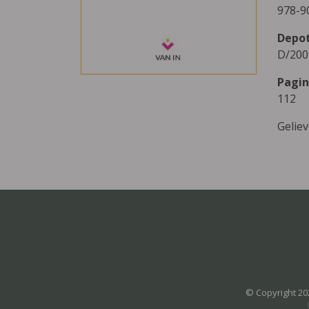
978-9
Depo
D/200
Pagin
112
Gelie
© Copyright 20