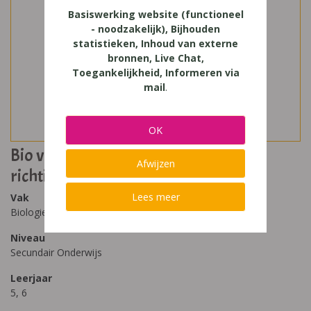
Basiswerking website (functioneel
- noodzakelijk), Bijhouden
statistieken, Inhoud van externe
bronnen, Live Chat,
Toegankelijkheid, Informeren via
mail
.
OK
Bio voor jou 5/6 wetenschappelijke
Afwijzen
richtingen
Lees meer
Vak
Biologie
Niveau
Secundair Onderwijs
Leerjaar
5, 6