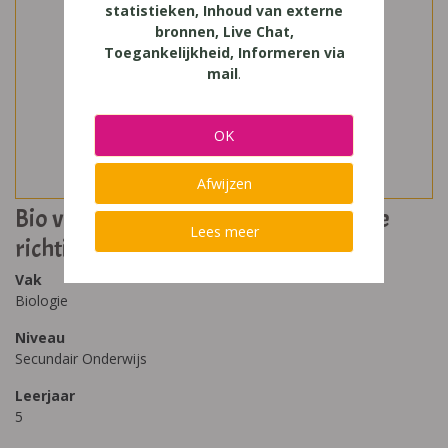
statistieken, Inhoud van externe
bronnen, Live Chat,
Toegankelijkheid, Informeren via
mail
.
OK
Afwijzen
Bio voor jou 5 niet-wetenschappelijke
Lees meer
richtingen
Vak
Biologie
Niveau
Secundair Onderwijs
Leerjaar
5