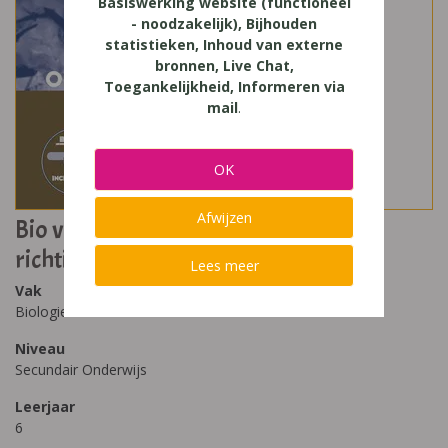
Basiswerking website (functioneel
- noodzakelijk), Bijhouden
statistieken, Inhoud van externe
bronnen, Live Chat,
Toegankelijkheid, Informeren via
mail
.
OK
Afwijzen
Bio voor jou 6 wetenschappelijke
richtingen
Lees meer
Vak
Biologie
Niveau
Secundair Onderwijs
Leerjaar
6