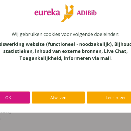
leer
Eureka Leuven beter kennen.
 leven in je talent'
en lees meer over thema's als redelijke 
Wij gebruiken cookies voor volgende doeleinden:
enie 5.1 - leerboek
siswerking website (functioneel - noodzakelijk), Bijhou
statistieken, Inhoud van externe bronnen, Live Chat,
Toegankelijkheid, Informeren via mail
.
gie
au
dair Onderwijs - TSO, Secundair Onderwijs
aar
OK
Afwijzen
Lees meer
verij
n