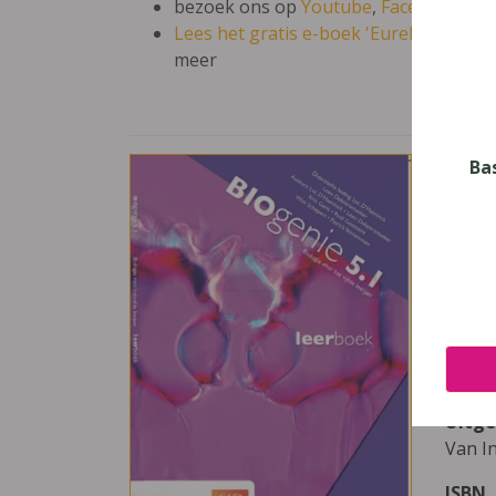
bezoek ons op
Youtube
,
Facebook
en 
Lees het gratis e-boek 'Eureka: leren en
meer
Biog
Ba
Vak
Biolo
Nive
Secun
Leerj
5
Uitge
Van I
ISBN