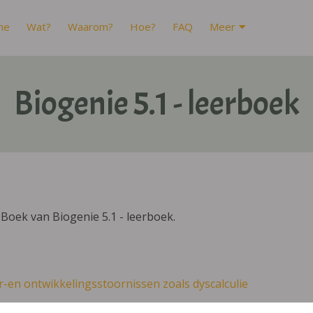
me
Wat?
Waarom?
Hoe?
FAQ
Meer
Biogenie 5.1 - leerboek
Boek van Biogenie 5.1 - leerboek.
r-en ontwikkelingsstoornissen zoals dyscalculie