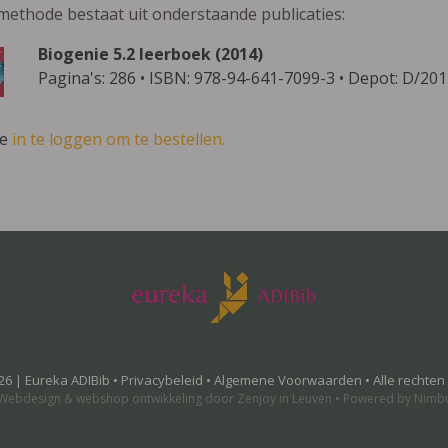
methode bestaat uit onderstaande publicaties:
Biogenie 5.2 leerboek (2014)
Pagina's: 286 • ISBN: 978-94-641-7099-3 • Depot: D/20
ve
in te loggen om te bestellen.
26 | Eureka ADIBib •
Privacybeleid
•
Algemene Voorwaarden
• Alle rechte
Webdesign
&
webshop ontwikkeling
door
Zenjoy in Leuven
•
Powered by Nimb