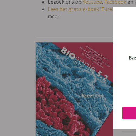
bezoek ons op
Youtube
,
Facebook
en 
Lees het gratis e-boek 'Eureka: leren en
meer
Biog
Vak
Ba
Biolo
Nive
Secun
Leerj
5
Uitge
De Bo