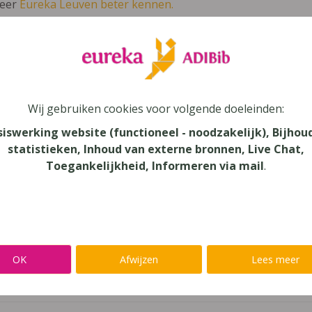
leer
Eureka Leuven beter kennen.
 leven in je talent'
en lees meer over thema's als redelijke 
enie 5.2 (2014)
Wij gebruiken cookies voor volgende doeleinden:
siswerking website (functioneel - noodzakelijk), Bijhou
gie
statistieken, Inhoud van externe bronnen, Live Chat,
Toegankelijkheid, Informeren via mail
.
au
dair Onderwijs, Secundair Onderwijs - ASO
aar
OK
Afwijzen
Lees meer
verij
eck