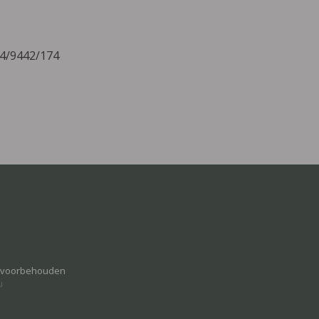
14/9442/174
n voorbehouden
u