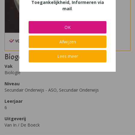
Toegankelijkheid, Informeren via
mail
.
OK
Afwijzen
Biogenie 6.1 Leerboek
Lees meer
Vak
Biologie
Niveau
Secundair Onderwijs - ASO, Secundair Onderwijs
Leerjaar
6
Uitgeverij
Van In / De Boeck