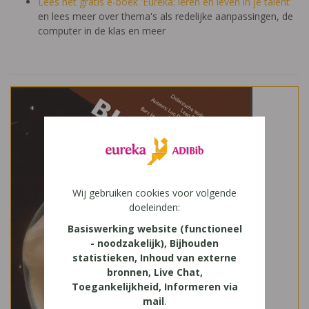
Lees het gratis e-boek 'Eureka: leren en leven in je talent'
en lees meer over thema's als redelijke aanpassingen, de
computer in de klas en meer
Wij gebruiken cookies voor volgende
doeleinden:
Basiswerking website (functioneel
- noodzakelijk), Bijhouden
statistieken, Inhoud van externe
bronnen, Live Chat,
Toegankelijkheid, Informeren via
mail
.