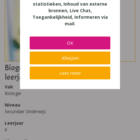
statistieken, Inhoud van externe
bronnen, Live Chat,
Toegankelijkheid, Informeren via
mail
.
OK
Afwijzen
Biogenie 6.2 Biologie voor het zesde
Lees meer
leerjaar leerboek
Vak
Biologie
Niveau
Secundair Onderwijs
Leerjaar
6