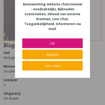
Basiswerking website (functioneel
- noodzakelijk), Bijhouden
statistieken, Inhoud van externe
bronnen, Live Chat,
Toegankelijkheid, Informeren via
mail
.
OK
Biogenie GO! 4T
Vak
Afwijzen
Biologie
Lees meer
Niveau
Secundair Onderwijs, Secundair Onderwijs - TSO
Leerjaar
4
Uitgeverij
De Boeck