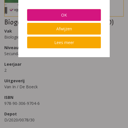
OK
Biogenie Plus 2 - Leerwerkboek (2020)
Afwijzen
Vak
Biologie
Lees meer
Niveau
Secundair Onderwijs
Leerjaar
2
Uitgeverij
Van In / De Boeck
ISBN
978-90-306-9704-6
Depot
D/2020/0078/30