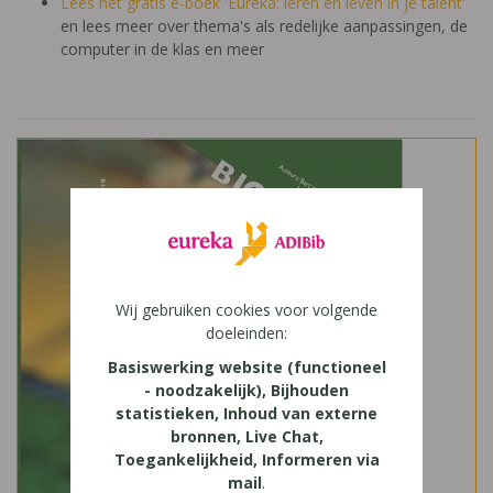
Lees het gratis e-boek 'Eureka: leren en leven in je talent'
en lees meer over thema's als redelijke aanpassingen, de
computer in de klas en meer
Wij gebruiken cookies voor volgende
doeleinden:
Basiswerking website (functioneel
- noodzakelijk), Bijhouden
statistieken, Inhoud van externe
bronnen, Live Chat,
Toegankelijkheid, Informeren via
mail
.