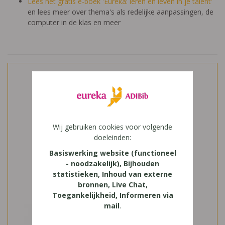
Lees het gratis e-boek 'Eureka: leren en leven in je talent'
en lees meer over thema's als redelijke aanpassingen, de
computer in de klas en meer
Wij gebruiken cookies voor volgende
doeleinden:
Basiswerking website (functioneel
- noodzakelijk), Bijhouden
statistieken, Inhoud van externe
bronnen, Live Chat,
Toegankelijkheid, Informeren via
mail
.