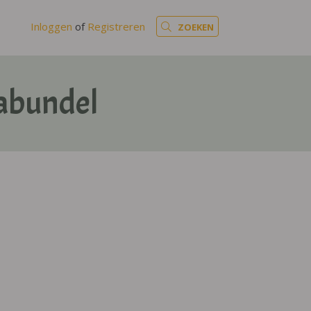
Inloggen
of
Registreren
ZOEKEN
mabundel