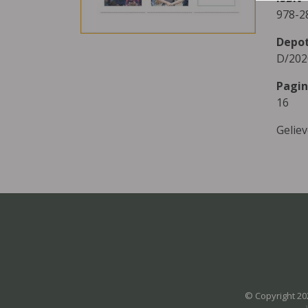
978-2
Depo
D/202
Pagin
16
Gelie
© Copyright 20