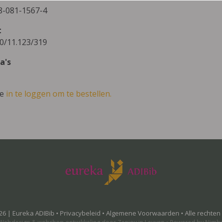
8-081-1567-4
t
0/11.123/319
a's
ve
in te loggen om te bestellen.
26 | Eureka ADIBib •
Privacybeleid
•
Algemene Voorwaarden
• Alle rechte