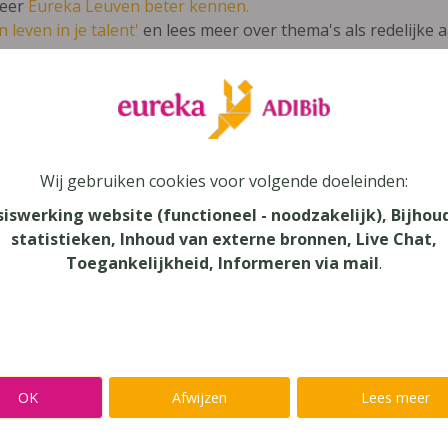
leer
Eureka Leuven beter kennen.
 leven in je talent'
en lees meer over thema's als redelijke 
kopener 5/6 Conflicten themabundel
Wij gebruiken cookies voor volgende doeleinden:
siswerking website (functioneel - noodzakelijk), Bijhou
statistieken, Inhoud van externe bronnen, Live Chat,
au
Toegankelijkheid, Informeren via mail
.
onderwijs
aar
verij
OK
Afwijzen
Lees meer
ode