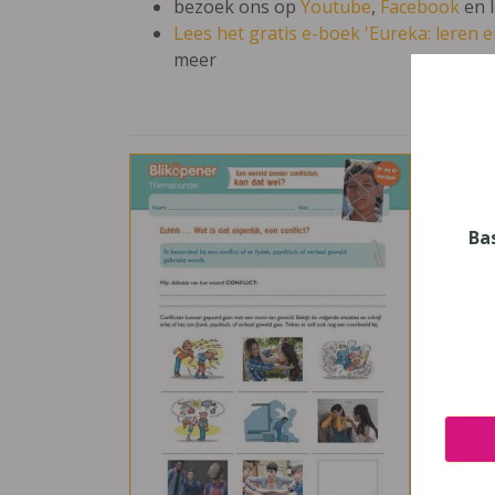
bezoek ons op
Youtube
,
Facebook
en 
Lees het gratis e-boek 'Eureka: leren en
meer
Bli
Vak
W.O.
Ba
Nive
Basis
Leerj
5, 6
Uitge
Averb
ISBN