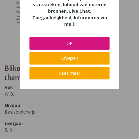
statistieken, Inhoud van externe
bronnen, Live Chat,
Toegankelijkheid, Informeren via
mail
.
OK
Afwijzen
Blikopener 5/6 Huis binnenstebuiten
Lees meer
themabundel
Vak
W.O.
Niveau
Basisonderwijs
Leerjaar
5, 6