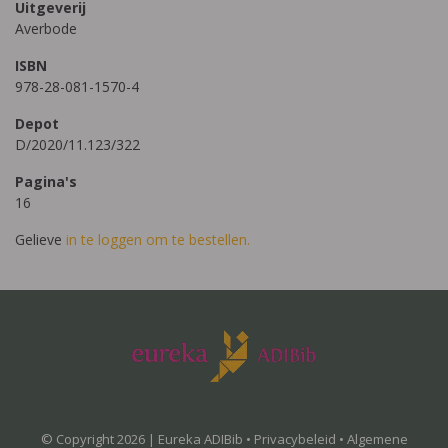
Uitgeverij
Averbode
ISBN
978-28-081-1570-4
Depot
D/2020/11.123/322
Pagina's
16
Gelieve
in te loggen om te bestellen.
© Copyright 2026 | Eureka ADIBib •
Privacybeleid
•
Algemene