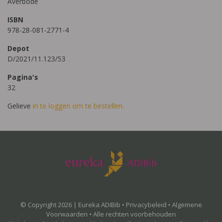
Averbode
ISBN
978-28-081-2771-4
Depot
D/2021/11.123/53
Pagina's
32
Gelieve
in te loggen om te bestellen.
© Copyright 2026 | Eureka ADIBib •
Privacybeleid
•
Algemene
Voorwaarden
• Alle rechten voorbehouden