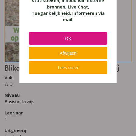
statistieken, Inhoud van externe
bronnen, Live Chat,
Toegankelijkheid, Informeren via
mail
.
OK
Afwijzen
Blikopener Bronnenboek 1 - Boerderij
Lees meer
Vak
W.O.
Niveau
Basisonderwijs
Leerjaar
1
Uitgeverij