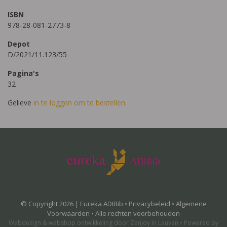
ISBN
978-28-081-2773-8
Depot
D/2021/11.123/55
Pagina's
32
Gelieve
in te loggen om te bestellen.
© Copyright 2026 | Eureka ADIBib •
Privacybeleid
•
Algemene
Voorwaarden
• Alle rechten voorbehouden
Webdesign
&
webshop ontwikkeling
door
Zenjoy in Leuven
•
Powered by