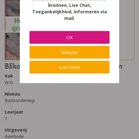
bronnen, Live Chat,
Toegankelijkheid, Informeren via
mail
.
OK
Afwijzen
Blikopener Bronnenboek 1 - Groenten
Lees meer
Vak
W.O.
Niveau
Basisonderwijs
Leerjaar
1
Uitgeverij
Averbode