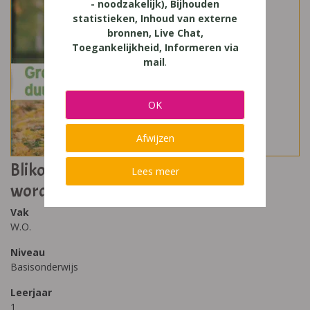
- noodzakelijk), Bijhouden
statistieken, Inhoud van externe
bronnen, Live Chat,
Toegankelijkheid, Informeren via
mail
.
OK
Afwijzen
Blikopener Bronnenboek 1 - Groot
Lees meer
worden
Vak
W.O.
Niveau
Basisonderwijs
Leerjaar
1