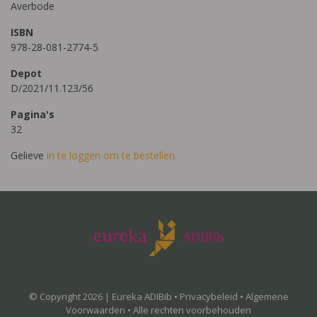
Averbode
ISBN
978-28-081-2774-5
Depot
D/2021/11.123/56
Pagina's
32
Gelieve
in te loggen om te bestellen.
© Copyright 2026 | Eureka ADIBib •
Privacybeleid
•
Algemene
Voorwaarden
• Alle rechten voorbehouden