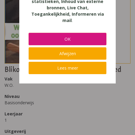
statistieken, Inhoud van externe
bronnen, Live Chat,
Toegankelijkheid, Informeren via
mail
.
OK
Afwijzen
Blikopener Bronnenboek 1 - Speelgoed
Lees meer
Vak
W.O.
Niveau
Basisonderwijs
Leerjaar
1
Uitgeverij