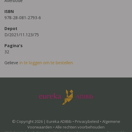
Averbode
ISBN
978-28-081-2793-6
Depot
D/2021/11.123/75
Pagina's
32
Gelieve
in te loggen om te bestellen.
© Copyright 2026 | Eureka ADIBib •
Privacybeleid
•
Algemene
Voorwaarden
• Alle rechten voorbehouden