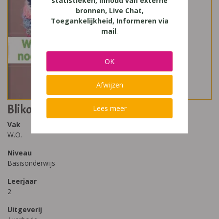
statistieken, Inhoud van externe
bronnen, Live Chat,
Toegankelijkheid, Informeren via
mail
.
OK
Afwijzen
Blikopener Bronnenboek 2 - Tijd
Lees meer
Vak
W.O.
Niveau
Basisonderwijs
Leerjaar
2
Uitgeverij