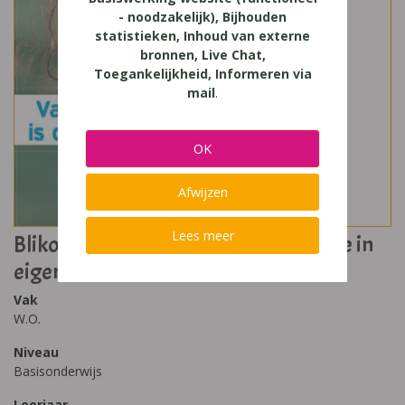
- noodzakelijk), Bijhouden
statistieken, Inhoud van externe
bronnen, Live Chat,
Toegankelijkheid, Informeren via
mail
.
OK
Afwijzen
Lees meer
Blikopener Bronnenboek 4 - Vakantie in
eigen land
Vak
W.O.
Niveau
Basisonderwijs
Leerjaar