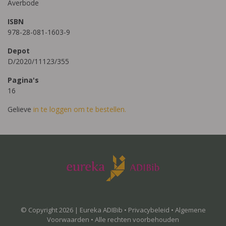
Averbode
ISBN
978-28-081-1603-9
Depot
D/2020/11123/355
Pagina's
16
Gelieve
in te loggen om te bestellen.
© Copyright 2026 | Eureka ADIBib •
Privacybeleid
•
Algemene
Voorwaarden
• Alle rechten voorbehouden