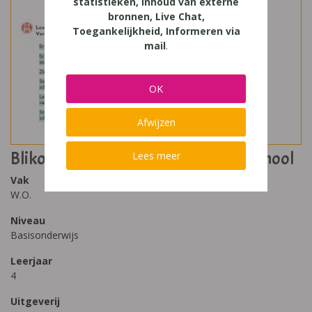
statistieken, Inhoud van externe
bronnen, Live Chat,
Toegankelijkheid, Informeren via
mail
.
OK
Afwijzen
Blikopener Themabundel 4 - Naar School
Lees meer
Vak
W.O.
Niveau
Basisonderwijs
Leerjaar
4
Uitgeverij