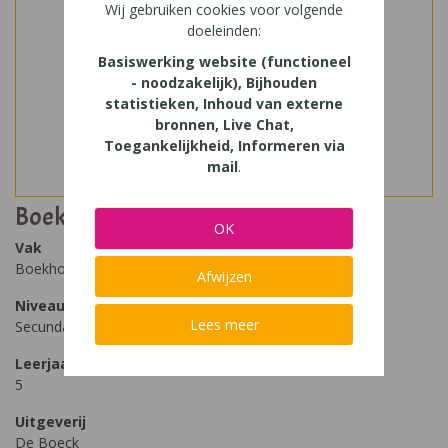
Wij gebruiken cookies voor volgende
doeleinden:
Basiswerking website (functioneel
- noodzakelijk), Bijhouden
statistieken, Inhoud van externe
bronnen, Live Chat,
Toegankelijkheid, Informeren via
mail
.
Boekhouden met BOB 50
OK
Vak
Boekhouden
Afwijzen
Niveau
Lees meer
Secundair Onderwijs
Leerjaar
5
Uitgeverij
De Boeck