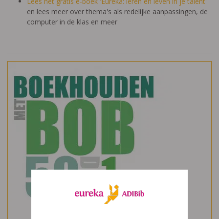
Lees het gratis e-boek 'Eureka: leren en leven in je talent'
en lees meer over thema's als redelijke aanpassingen, de
computer in de klas en meer