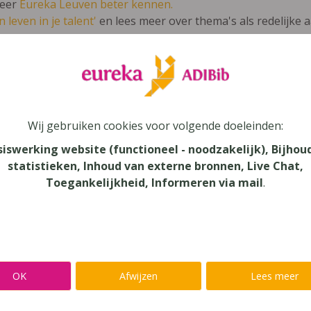
leer
Eureka Leuven beter kennen.
 leven in je talent'
en lees meer over thema's als redelijke 
our les enfants 1+ werkboek
Wij gebruiken cookies voor volgende doeleinden:
siswerking website (functioneel - noodzakelijk), Bijhou
statistieken, Inhoud van externe bronnen, Live Chat,
au
Toegankelijkheid, Informeren via mail
.
onderwijs
aar
verij
OK
Afwijzen
Lees meer
eure