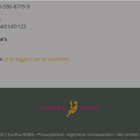
0-595-8719-9
t
4/0147/122
a's
ve
in te loggen om te bestellen.
26 | Eureka ADIBib •
Privacybeleid
•
Algemene Voorwaarden
• Alle rechte