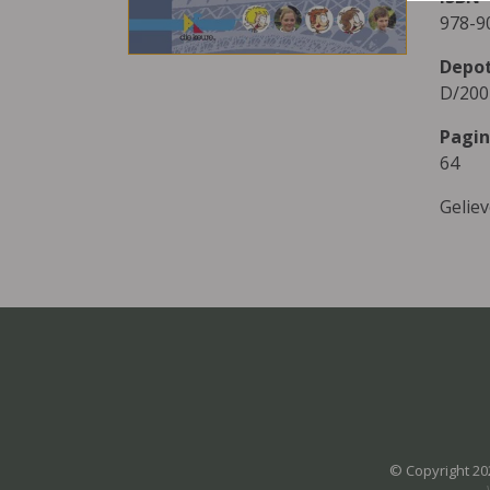
978-9
Depo
D/200
Pagin
64
Gelie
© Copyright 20