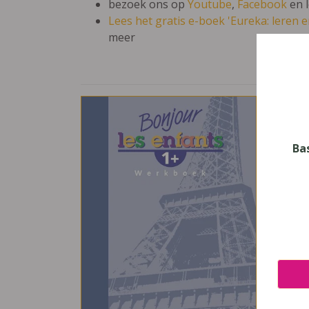
bezoek ons op
Youtube
,
Facebook
en 
Lees het gratis e-boek 'Eureka: leren en
meer
Bonj
Vak
Frans
Ba
Nive
Basis
Leerj
5
Uitge
Die K
ISBN