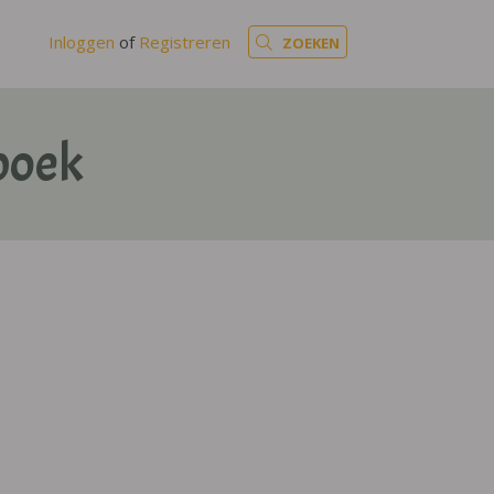
Inloggen
of
Registreren
ZOEKEN
boek