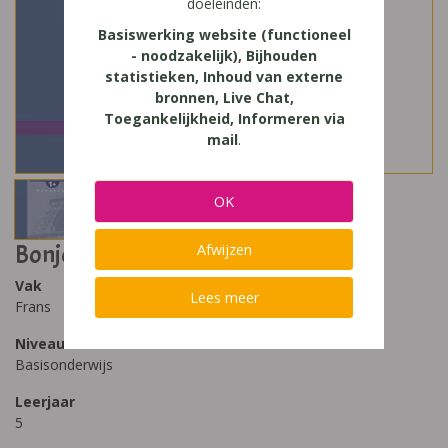
doeleinden:
Basiswerking website (functioneel
- noodzakelijk), Bijhouden
statistieken, Inhoud van externe
bronnen, Live Chat,
Toegankelijkheid, Informeren via
mail
.
OK
Bonjour les enfants 5
Afwijzen
Vak
Lees meer
Frans
Niveau
Basisonderwijs
Leerjaar
5