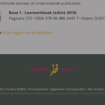
methode bestaat uit onderstaande publicaties:
Boon 1 - Leerwerkboek (editie 2019)
Pagina's: 272 • ISBN: 978-90-486-3447-7 • Depot: D/20
ve
in te loggen om te bestellen.
26 | Eureka ADIBib •
Privacybeleid
•
Algemene Voorwaarden
• Alle rechte
Webdesign
&
webshop ontwikkeling
door
Zenjoy in Leuven
•
Powered by Nimb