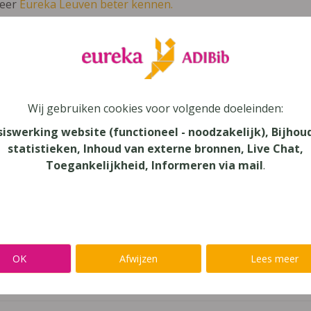
leer
Eureka Leuven beter kennen.
 leven in je talent'
en lees meer over thema's als redelijke 
 (2019) 1
Wij gebruiken cookies voor volgende doeleinden:
siswerking website (functioneel - noodzakelijk), Bijhou
lands
statistieken, Inhoud van externe bronnen, Live Chat,
Toegankelijkheid, Informeren via mail
.
au
dair Onderwijs
aar
OK
Afwijzen
Lees meer
verij
eure