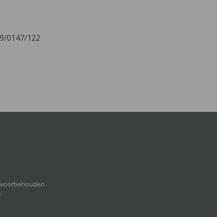
19/0147/122
n voorbehouden
u