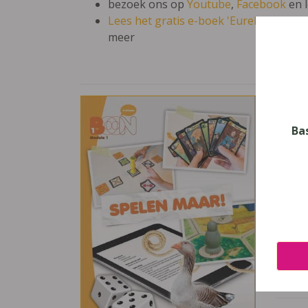
bezoek ons op
Youtube
,
Facebook
en 
Lees het gratis e-boek 'Eureka: leren en
meer
Boon
Vak
Ba
Neder
Nive
Secun
Leerj
1
Uitge
Die K