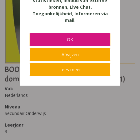
statistieken, Inhoud van externe
bronnen, Live Chat,
Toegankelijkheid, Informeren via
mail
.
OK
Afwijzen
BOON 3 - set modules D
Lees meer
domeinoverschrijdend (herdruk 2021)
Vak
Nederlands
Niveau
Secundair Onderwijs
Leerjaar
3