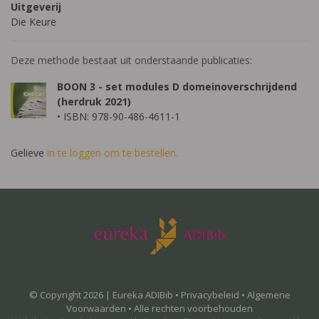
Uitgeverij
Die Keure
Deze methode bestaat uit onderstaande publicaties:
BOON 3 - set modules D domeinoverschrijdend
(herdruk 2021)
• ISBN: 978-90-486-4611-1
Gelieve
in te loggen om te bestellen.
© Copyright 2026 | Eureka ADIBib •
Privacybeleid
•
Algemene
Voorwaarden
• Alle rechten voorbehouden