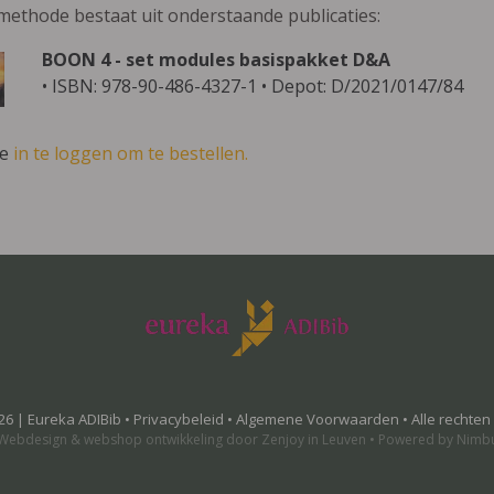
methode bestaat uit onderstaande publicaties:
BOON 4 - set modules basispakket D&A
• ISBN: 978-90-486-4327-1 • Depot: D/2021/0147/84
ve
in te loggen om te bestellen.
26 | Eureka ADIBib •
Privacybeleid
•
Algemene Voorwaarden
• Alle rechte
Webdesign
&
webshop ontwikkeling
door
Zenjoy in Leuven
•
Powered by Nimb