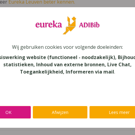
leer
Eureka Leuven beter kennen.
 leven in je talent'
en lees meer over thema's als redelijke 
N 4 - modules basispakket D&A (2021) 4
Wij gebruiken cookies voor volgende doeleinden:
siswerking website (functioneel - noodzakelijk), Bijhou
lands
statistieken, Inhoud van externe bronnen, Live Chat,
Toegankelijkheid, Informeren via mail
.
au
dair Onderwijs - TSO, Secundair Onderwijs
aar
OK
Afwijzen
Lees meer
verij
eure