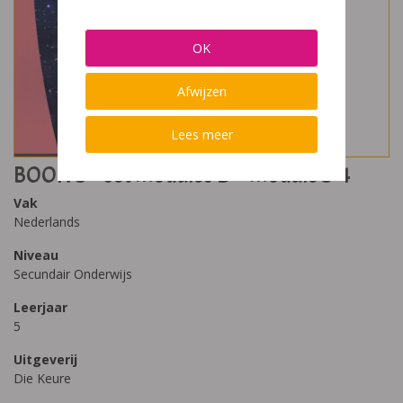
OK
Afwijzen
Lees meer
BOON 5 – set modules D – module 3-4
Vak
Nederlands
Niveau
Secundair Onderwijs
Leerjaar
5
Uitgeverij
Die Keure