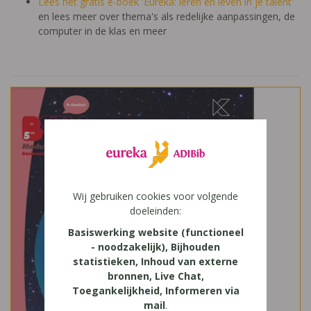
Lees het gratis e-boek 'Eureka: leren en leven in je talent'
en lees meer over thema's als redelijke aanpassingen, de
computer in de klas en meer
Wij gebruiken cookies voor volgende
doeleinden:
Basiswerking website (functioneel
- noodzakelijk), Bijhouden
statistieken, Inhoud van externe
bronnen, Live Chat,
Toegankelijkheid, Informeren via
mail
.