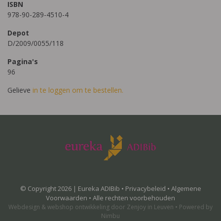
ISBN
978-90-289-4510-4
Depot
D/2009/0055/118
Pagina's
96
Gelieve
in te loggen om te bestellen.
© Copyright 2026 | Eureka ADIBib •
Privacybeleid
•
Algemene
Voorwaarden
• Alle rechten voorbehouden
Webdesign
&
webshop ontwikkeling
door
Zenjoy in Leuven
•
Powered by
Nimbu