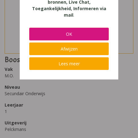
bronnen, Live Chat,
Toegankelijkheid, Informeren via
mail
.
OK
Afwijzen
Boost 1 leerwerkboek
Lees meer
Vak
M.O.
Niveau
Secundair Onderwijs
Leerjaar
1
Uitgeverij
Pelckmans