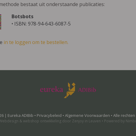
methode bestaat uit onderstaande publicaties:
Botsbots
• ISBN: 978-94-643-6087-5
ve
in te loggen om te bestellen.
26 | Eureka ADIBib •
Privacybeleid
•
Algemene Voorwaarden
• Alle rechte
Webdesign
&
webshop ontwikkeling
door
Zenjoy in Leuven
•
Powered by Nimb