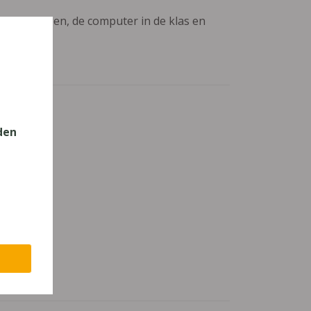
aanpassingen, de computer in de klas en
den
 Onderwijs