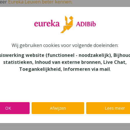
leer
Eureka Leuven beter kennen.
 leven in je talent'
en lees meer over thema's als redelijke 
sbots (2020)
Wij gebruiken cookies voor volgende doeleinden:
siswerking website (functioneel - noodzakelijk), Bijhou
statistieken, Inhoud van externe bronnen, Live Chat,
Toegankelijkheid, Informeren via mail
.
au
dair Onderwijs - ASO, Secundair Onderwijs - KSO, Secundair
aar
OK
Afwijzen
Lees meer
verij
S