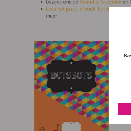
bezoek ons op
Youtube
,
Facebook
en 
Lees het gratis e-boek 'Eureka: leren en
meer
Bot
Vak
Ba
STEM
Nive
Secun
Leerj
1, 2
Uitge
TING