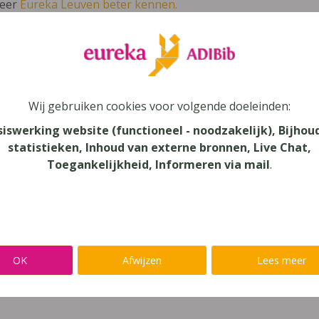
leer
Eureka Leuven beter kennen.
 leven in je talent'
en lees meer over thema's als redelijke 
ché 1 ateliers
Wij gebruiken cookies voor volgende doeleinden:
siswerking website (functioneel - noodzakelijk), Bijhou
statistieken, Inhoud van externe bronnen, Live Chat,
Toegankelijkheid, Informeren via mail
.
au
dair Onderwijs
aar
OK
Afwijzen
Lees meer
verij
n