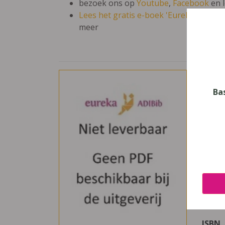
bezoek ons op
Youtube
,
Facebook
en 
Lees het gratis e-boek 'Eureka: leren en
meer
Bran
Ba
Vak
Frans
Nive
Secun
Leerj
1
Uitge
Van I
ISBN