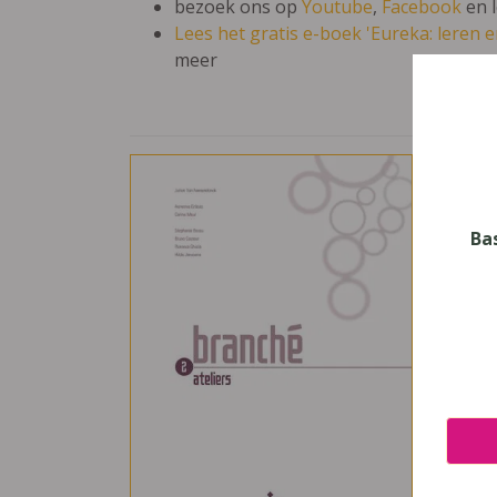
bezoek ons op
Youtube
,
Facebook
en 
Lees het gratis e-boek 'Eureka: leren en
meer
Bran
Vak
Frans
Ba
Nive
Secun
Leerj
2
Uitge
Van I
ISBN