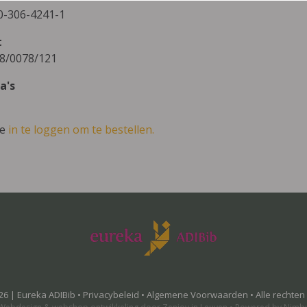
0-306-4241-1
t
8/0078/121
a's
ve
in te loggen om te bestellen.
26 | Eureka ADIBib •
Privacybeleid
•
Algemene Voorwaarden
• Alle rechte