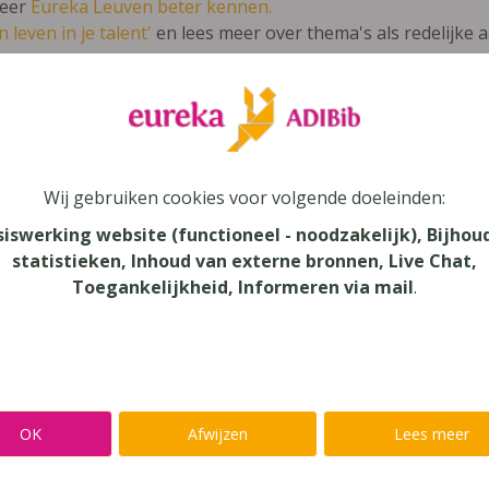
leer
Eureka Leuven beter kennen.
 leven in je talent'
en lees meer over thema's als redelijke 
ché 2 ateliers
Wij gebruiken cookies voor volgende doeleinden:
siswerking website (functioneel - noodzakelijk), Bijhou
statistieken, Inhoud van externe bronnen, Live Chat,
au
Toegankelijkheid, Informeren via mail
.
dair Onderwijs
aar
verij
OK
Afwijzen
Lees meer
n