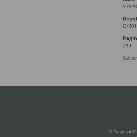
978-9
Depo
D/201
Pagin
319
Gelie
© Copyright 20