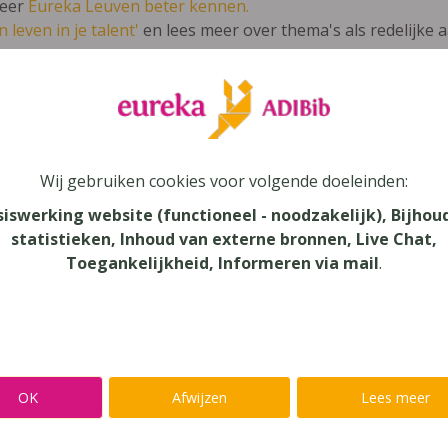
leer
Eureka Leuven beter kennen.
 leven in je talent'
en lees meer over thema's als redelijke 
ché 2 édition révisée ateliers
Wij gebruiken cookies voor volgende doeleinden:
siswerking website (functioneel - noodzakelijk), Bijhou
statistieken, Inhoud van externe bronnen, Live Chat,
au
Toegankelijkheid, Informeren via mail
.
dair Onderwijs, Secundair Onderwijs - ASO
aar
verij
OK
Afwijzen
Lees meer
n