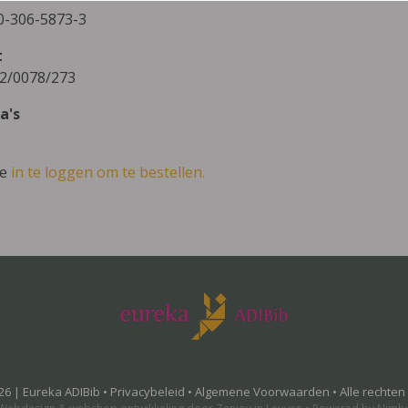
0-306-5873-3
t
2/0078/273
a's
ve
in te loggen om te bestellen.
26 | Eureka ADIBib •
Privacybeleid
•
Algemene Voorwaarden
• Alle rechte