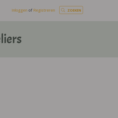
Inloggen
of
Registreren
ZOEKEN
liers