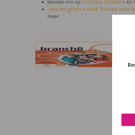
bezoek ons op
Youtube
,
Facebook
en 
Lees het gratis e-boek 'Eureka: leren en
meer
Bran
Vak
Frans
Ba
Nive
Secun
Leerj
2
Uitge
Van I
ISBN