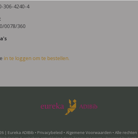
0-306-4240-4
t
0/0078/360
a's
ve
in te loggen om te bestellen.
26 | Eureka ADIBib •
Privacybeleid
•
Algemene Voorwaarden
• Alle rechte