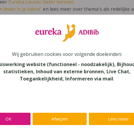
leer
Eureka Leuven beter kennen.
 leven in je talent'
en lees meer over thema's als redelijke 
ché 3 ASO ateliers
Wij gebruiken cookies voor volgende doeleinden:
siswerking website (functioneel - noodzakelijk), Bijhou
statistieken, Inhoud van externe bronnen, Live Chat,
au
Toegankelijkheid, Informeren via mail
.
dair Onderwijs, Secundair Onderwijs - ASO
aar
verij
OK
Afwijzen
Lees meer
n