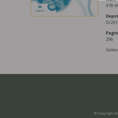
978-9
Depo
D/201
Pagin
296
Gelie
© Copyright 20