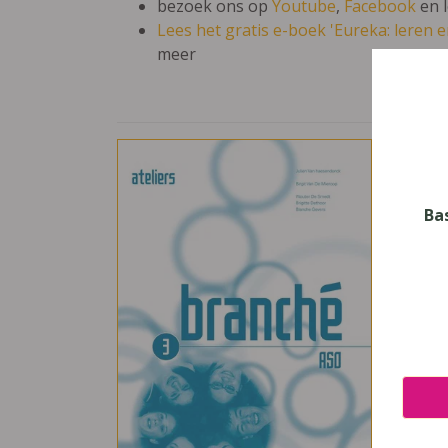
bezoek ons op
Youtube
,
Facebook
en 
Lees het gratis e-boek 'Eureka: leren en
meer
Bran
Vak
Frans
Ba
Nive
Secun
Leerj
3
Uitge
Van I
ISBN