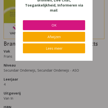
bronnen, Live Chat,
Toegankelijkheid, Informeren via
mail
.
OK
Afwijzen
Branché 4 ASO édition révisée contacts
Lees meer
Vak
Frans
Niveau
Secundair Onderwijs, Secundair Onderwijs - ASO
Leerjaar
4
Uitgeverij
Van In
ISBN