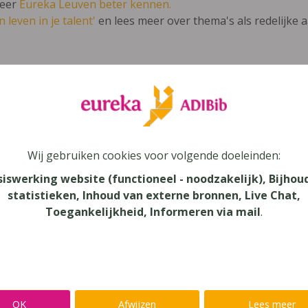
leer
Eureka Leuven beter kennen.
 leven in je talent'
en lees meer over thema's als redelijke 
nché 4 TSO
Wij gebruiken cookies voor volgende doeleinden:
au
siswerking website (functioneel - noodzakelijk), Bijhou
dair Onderwijs, Secundair Onderwijs - TSO
statistieken, Inhoud van externe bronnen, Live Chat,
Toegankelijkheid, Informeren via mail
.
aar
verij
n
OK
Afwijzen
Lees meer