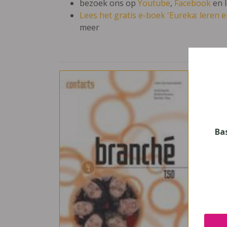
bezoek ons op
Youtube
,
Facebook
en 
Lees het gratis e-boek 'Eureka: leren en
meer
Bra
Vak
Frans
Nive
Ba
Secun
Leerj
4
Uitge
Van I