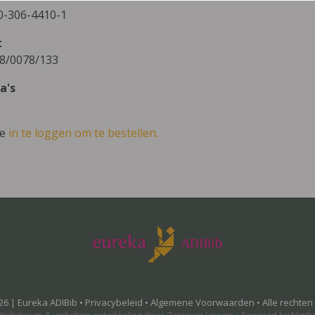
0-306-4410-1
t
8/0078/133
a's
ve
in te loggen om te bestellen.
26 | Eureka ADIBib •
Privacybeleid
•
Algemene Voorwaarden
• Alle rechte