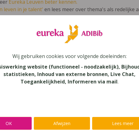
leer
Eureka Leuven beter kennen.
 leven in je talent'
en lees meer over thema's als redelijke 
ché 4 TSO ateliers X-tra
Wij gebruiken cookies voor volgende doeleinden:
siswerking website (functioneel - noodzakelijk), Bijhou
statistieken, Inhoud van externe bronnen, Live Chat,
au
Toegankelijkheid, Informeren via mail
.
dair Onderwijs, Secundair Onderwijs - TSO
aar
verij
OK
Afwijzen
Lees meer
n