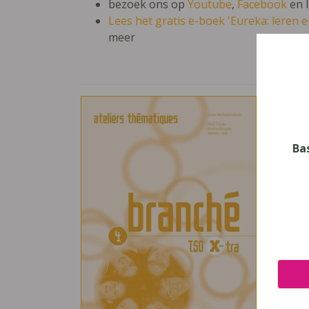
bezoek ons op
Youtube
,
Facebook
en 
Lees het gratis e-boek 'Eureka: leren en
meer
Bran
Vak
Frans
Ba
Nive
Secun
Leerj
4
Uitge
Van I
ISBN