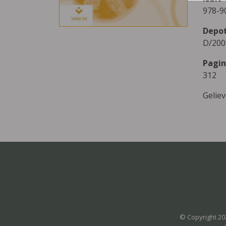
978-9
Depo
D/200
Pagin
312
Gelie
© Copyright 20