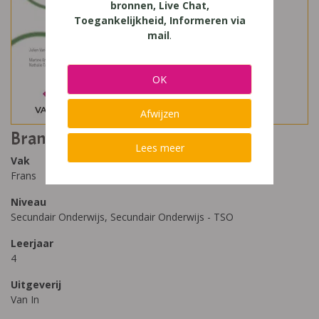
bronnen, Live Chat,
Toegankelijkheid, Informeren via
mail
.
OK
Afwijzen
Branché 4 TSO ateliers X-tra
Lees meer
Vak
Frans
Niveau
Secundair Onderwijs, Secundair Onderwijs - TSO
Leerjaar
4
Uitgeverij
Van In