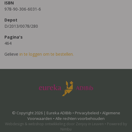
ISBN
978-90-306-6031-6
Depot
D/2013/0078/280
Pagina's
464
Gelieve
in te loggen om te bestellen.
© Copyright 2026 | Eureka ADIBib •
Privacybeleid
•
Algemene
Voorwaarden
• Alle rechten voorbehouden
Webdesign
&
webshop ontwikkeling
door
Zenjoy in Leuven
•
Powered by
Nimbu