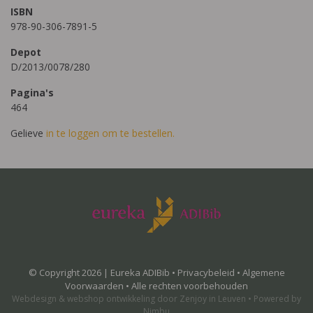
ISBN
978-90-306-7891-5
Depot
D/2013/0078/280
Pagina's
464
Gelieve
in te loggen om te bestellen.
© Copyright 2026 | Eureka ADIBib •
Privacybeleid
•
Algemene
Voorwaarden
• Alle rechten voorbehouden
Webdesign
&
webshop ontwikkeling
door
Zenjoy in Leuven
•
Powered by
Nimbu