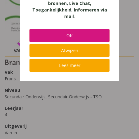
bronnen, Live Chat,
Toegankelijkheid, Informeren via
mail
.
OK
Afwijzen
Branché 4 TSO ateliers x-tra diddit
Lees meer
Vak
Frans
Niveau
Secundair Onderwijs, Secundair Onderwijs - TSO
Leerjaar
4
Uitgeverij
Van In