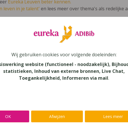
leer
Eureka Leuven beter kennen.
 leven in je talent'
en lees meer over thema's als redelijke 
nché 5 TSO (2007)
Wij gebruiken cookies voor volgende doeleinden:
siswerking website (functioneel - noodzakelijk), Bijhou
statistieken, Inhoud van externe bronnen, Live Chat,
au
Toegankelijkheid, Informeren via mail
.
dair Onderwijs, Secundair Onderwijs - TSO
aar
verij
n
OK
Afwijzen
Lees meer