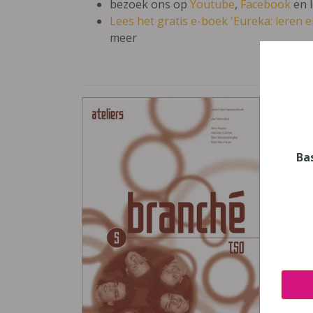
bezoek ons op
Youtube
,
Facebook
en 
Lees het gratis e-boek 'Eureka: leren en
meer
Bra
Vak
Frans
Ba
Nive
Secun
Leerj
5
Uitge
Van I