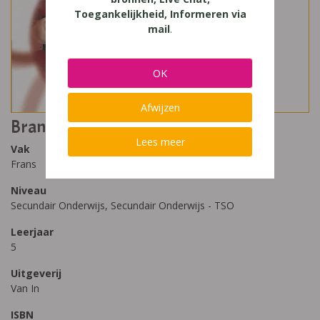
Toegankelijkheid, Informeren via
mail
.
OK
Afwijzen
Branché 5 TSO contacts
Lees meer
Vak
Frans
Niveau
Secundair Onderwijs, Secundair Onderwijs - TSO
Leerjaar
5
Uitgeverij
Van In
ISBN