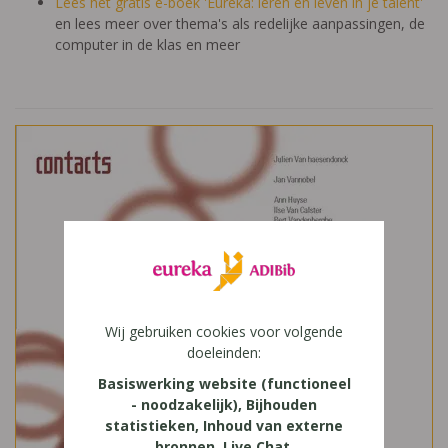
Lees het gratis e-boek 'Eureka: leren en leven in je talent'
en lees meer over thema's als redelijke aanpassingen, de
computer in de klas en meer
Wij gebruiken cookies voor volgende
doeleinden:
Basiswerking website (functioneel
- noodzakelijk), Bijhouden
statistieken, Inhoud van externe
bronnen, Live Chat,