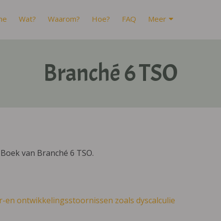
me
Wat?
Waarom?
Hoe?
FAQ
Meer
Branché 6 TSO
IBoek van Branché 6 TSO.
r-en ontwikkelingsstoornissen zoals dyscalculie