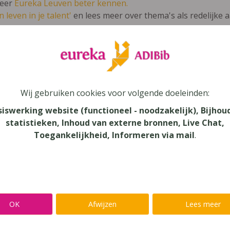
leer
Eureka Leuven beter kennen.
 leven in je talent'
en lees meer over thema's als redelijke 
nché 6 TSO
Wij gebruiken cookies voor volgende doeleinden:
siswerking website (functioneel - noodzakelijk), Bijhou
statistieken, Inhoud van externe bronnen, Live Chat,
au
Toegankelijkheid, Informeren via mail
.
dair Onderwijs - TSO
aar
verij
OK
Afwijzen
Lees meer
n