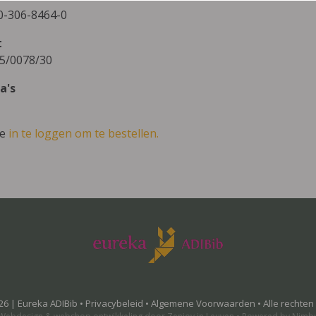
0-306-8464-0
t
5/0078/30
a's
ve
in te loggen om te bestellen.
26 | Eureka ADIBib •
Privacybeleid
•
Algemene Voorwaarden
• Alle rechte