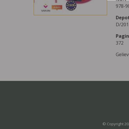
978-9
Depo
D/201
Pagin
372
Gelie
© Copyright 20