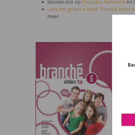
bezoek ons op
Youtube
,
Facebook
en 
Lees het gratis e-boek 'Eureka: leren en
meer
Bra
Vak
Frans
Ba
Nive
Secun
Leerj
6
Uitge
Van I
ISBN