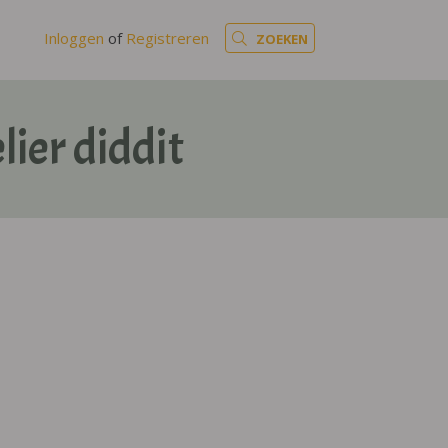
Inloggen
of
Registreren
ZOEKEN
ier diddit