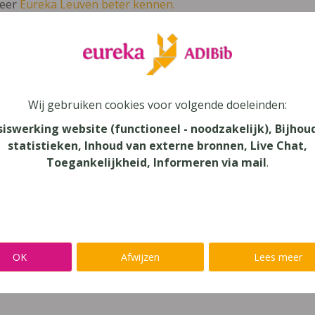
leer
Eureka Leuven beter kennen.
 leven in je talent'
en lees meer over thema's als redelijke 
ché 6 ASO Edition Réviséé atelier diddit
Wij gebruiken cookies voor volgende doeleinden:
siswerking website (functioneel - noodzakelijk), Bijhou
statistieken, Inhoud van externe bronnen, Live Chat,
Toegankelijkheid, Informeren via mail
.
au
dair Onderwijs, Secundair Onderwijs - ASO
aar
OK
Afwijzen
Lees meer
verij
n