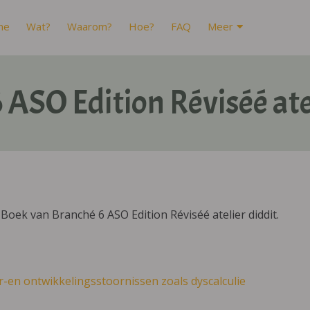
me
Wat?
Waarom?
Hoe?
FAQ
Meer
 ASO Edition Réviséé atel
oek van Branché 6 ASO Edition Réviséé atelier diddit.
r-en ontwikkelingsstoornissen zoals dyscalculie