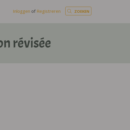
Inloggen
of
Registreren
ZOEKEN
on révisée