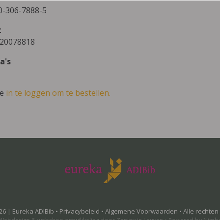
0-306-7888-5
t
20078818
a's
ve
in te loggen om te bestellen.
26 | Eureka ADIBib •
Privacybeleid
•
Algemene Voorwaarden
• Alle rechte