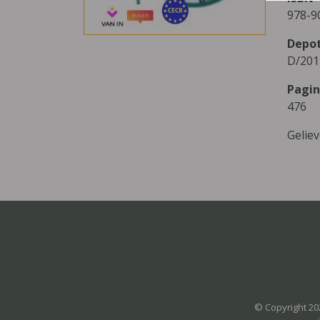
978-9
Depo
D/201
Pagin
476
Gelie
© Copyright 20