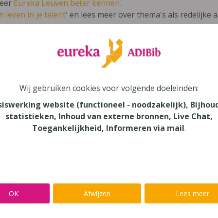
leer
Eureka Leuven beter kennen.
 leven in je talent'
en lees meer over thema's als redelijke 
ché ateliers 3 TSO X-tra édition révisée
Wij gebruiken cookies voor volgende doeleinden:
siswerking website (functioneel - noodzakelijk), Bijhou
statistieken, Inhoud van externe bronnen, Live Chat,
au
Toegankelijkheid, Informeren via mail
.
dair Onderwijs, Secundair Onderwijs - TSO
aar
verij
OK
Afwijzen
Lees meer
n