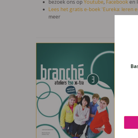
bezoek ons op
Youtube
,
Facebook
en 
Lees het gratis e-boek 'Eureka: leren en
meer
Bran
Vak
Frans
Ba
Nive
Secun
Leerj
3
Uitge
Van I
ISBN