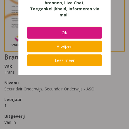
bronnen, Live Chat,
Toegankelijkheid, Informeren via
mail
.
OK
Afwijzen
Branché info 1 édition révisée
Lees meer
Vak
Frans
Niveau
Secundair Onderwijs, Secundair Onderwijs - ASO
Leerjaar
1
Uitgeverij
Van In