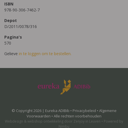
ISBN
978-90-306-7462-7
Depot
D/2011/0078/316
Pagina's
570
Gelieve
in te loggen om te bestellen.
© Copyright 2026 | Eureka ADIBib •
Privacybeleid
•
Algemene
Voorwaarden
• Alle rechten voorbehouden
Webdesign
&
webshop ontwikkeling
door
Zenjoy in Leuven
•
Powered by
Nimbu