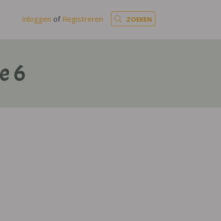
Inloggen
of
Registreren
ZOEKEN
e 6