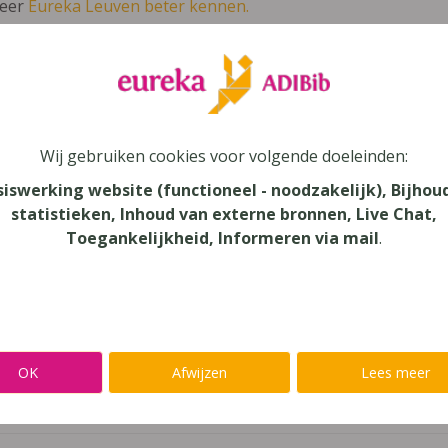
leer
Eureka Leuven beter kennen.
 leven in je talent'
en lees meer over thema's als redelijke 
ché TSO édition révisée 6
Wij gebruiken cookies voor volgende doeleinden:
siswerking website (functioneel - noodzakelijk), Bijhou
statistieken, Inhoud van externe bronnen, Live Chat,
Toegankelijkheid, Informeren via mail
.
au
dair Onderwijs - TSO, Secundair Onderwijs
aar
OK
Afwijzen
Lees meer
verij
n