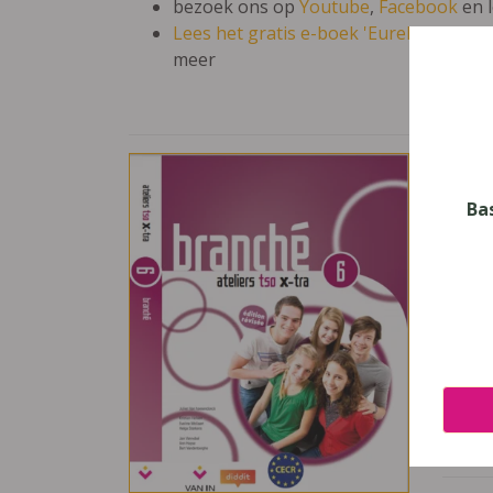
bezoek ons op
Youtube
,
Facebook
en 
Lees het gratis e-boek 'Eureka: leren en
meer
Bran
Vak
Ba
Frans
Nive
Secun
Leerj
6
Uitge
Van I