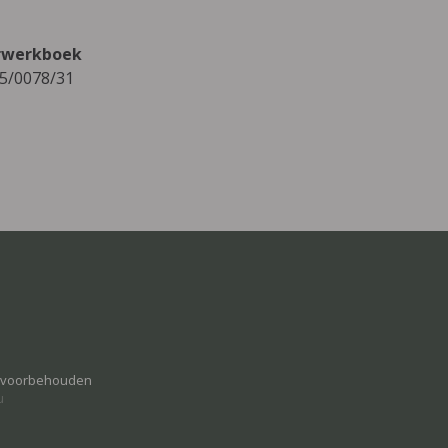
eerwerkboek
15/0078/31
n voorbehouden
u