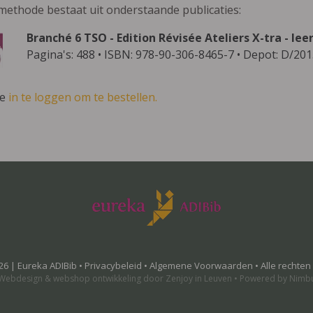
methode bestaat uit onderstaande publicaties:
Branché 6 TSO - Edition Révisée Ateliers X-tra - l
Pagina's: 488 • ISBN: 978-90-306-8465-7 • Depot: D/20
ve
in te loggen om te bestellen.
26 | Eureka ADIBib •
Privacybeleid
•
Algemene Voorwaarden
• Alle rechte
Webdesign
&
webshop ontwikkeling
door
Zenjoy in Leuven
•
Powered by Nimb